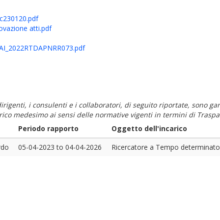
230120.pdf
zione atti.pdf
SBAI_2022RTDAPNRR073.pdf
i dirigenti, i consulenti e i collaboratori, di seguito riportate, sono
carico medesimo ai sensi delle normative vigenti in termini di Traspa
Periodo rapporto
Oggetto dell'incarico
rdo
05-04-2023
to
04-04-2026
Ricercatore a Tempo determinato