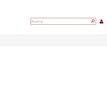
Form
di
Ricerca
ricerca