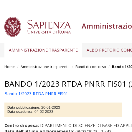
Amministrazio
AMMINISTRAZIONE TRASPARENTE
ALBO PRETORIO CONC
Salta
al
Home
Amministrazione trasparente
Bandi di concorso
Bando 1/2
contenuto
principale
BANDO 1/2023 RTDA PNRR FIS01
(
Bando 1/2023 RTDA PNRR FIS01
Data pubblicazione:
20-01-2023
Data scadenza:
04-02-2023
Centro di spesa:
DIPARTIMENTO DI SCIENZE DI BASE ED APPLI
data dell'ultimo aggiornamento:
08/03/2023 - 15:43