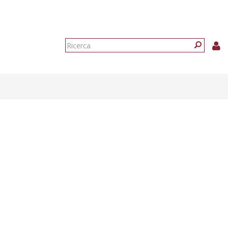
Form
di
Ricerca
ricerca