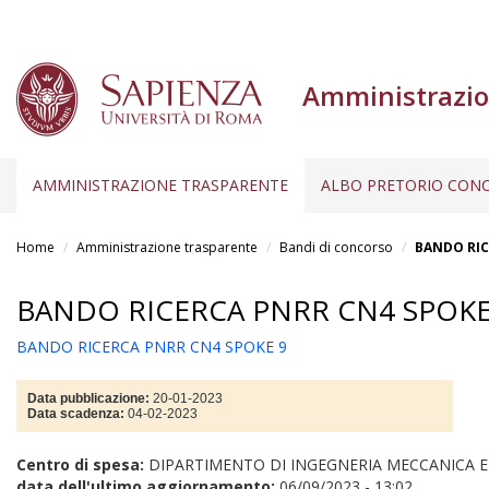
Amministrazio
AMMINISTRAZIONE TRASPARENTE
ALBO PRETORIO CONC
Salta
al
Home
Amministrazione trasparente
Bandi di concorso
BANDO RIC
contenuto
principale
BANDO RICERCA PNRR CN4 SPOKE
BANDO RICERCA PNRR CN4 SPOKE 9
Data pubblicazione:
20-01-2023
Data scadenza:
04-02-2023
Centro di spesa:
DIPARTIMENTO DI INGEGNERIA MECCANICA E
data dell'ultimo aggiornamento:
06/09/2023 - 13:02