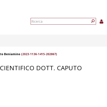
Form
di
Ricerca
ricerca
puto Beniamino
(2023-1136-1415-202867)
 SCIENTIFICO DOTT. CAPUTO