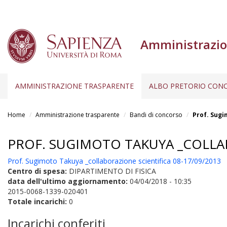
Amministrazio
AMMINISTRAZIONE TRASPARENTE
ALBO PRETORIO CONC
Salta
al
Home
Amministrazione trasparente
Bandi di concorso
Prof. Sugi
contenuto
principale
PROF. SUGIMOTO TAKUYA _COLLAB
Prof. Sugimoto Takuya _collaborazione scientifica 08-17/09/2013
Centro di spesa:
DIPARTIMENTO DI FISICA
data dell'ultimo aggiornamento:
04/04/2018 - 10:35
2015-0068-1339-020401
Totale incarichi:
0
Incarichi conferiti