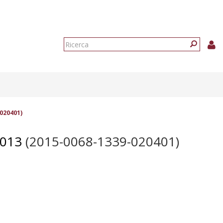
Form
di
Ricerca
ricerca
020401)
013
(2015-0068-1339-020401)