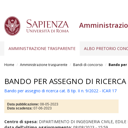
Amministrazio
AMMINISTRAZIONE TRASPARENTE
ALBO PRETORIO CONC
Salta
al
Home
Amministrazione trasparente
Bandi di concorso
Bando per a
contenuto
principale
BANDO PER ASSEGNO DI RICERCA CAT
Bando per assegno di ricerca cat. B tip. II n. 9/2022 - ICAR 17
Data pubblicazione:
08-05-2023
Data scadenza:
07-06-2023
Centro di spesa:
DIPARTIMENTO DI INGEGNERIA CIVILE, EDILE
data dell'ultimo aggiornamento:
08/08/2023 - 15:59