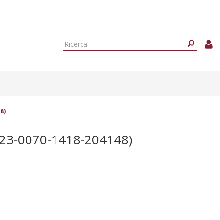
Form
di
Ricerca
ricerca
8)
23-0070-1418-204148)