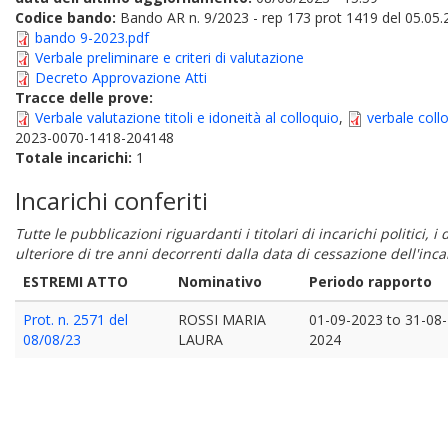
Codice bando:
Bando AR n. 9/2023 - rep 173 prot 1419 del 05.05
bando 9-2023.pdf
Verbale preliminare e criteri di valutazione
Decreto Approvazione Atti
Tracce delle prove:
Verbale valutazione titoli e idoneità al colloquio
,
verbale coll
2023-0070-1418-204148
Totale incarichi:
1
Incarichi conferiti
Tutte le pubblicazioni riguardanti i titolari di incarichi politici, 
ulteriore di tre anni decorrenti dalla data di cessazione dell'in
ESTREMI ATTO
Nominativo
Periodo rapporto
Prot. n. 2571 del
ROSSI MARIA
01-09-2023
to
31-08-
08/08/23
LAURA
2024