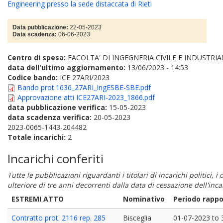
Engineering presso la sede distaccata di Rieti
Data pubblicazione:
22-05-2023
Data scadenza:
06-06-2023
Centro di spesa:
FACOLTA' DI INGEGNERIA CIVILE E INDUSTRIA
data dell'ultimo aggiornamento:
13/06/2023 - 14:53
Codice bando:
ICE 27ARI/2023
Bando prot.1636_27ARI_IngESBE-SBE.pdf
Approvazione atti ICE27ARI-2023_1866.pdf
data pubblicazione verifica:
15-05-2023
data scadenza verifica:
20-05-2023
2023-0065-1443-204482
Totale incarichi:
2
Incarichi conferiti
Tutte le pubblicazioni riguardanti i titolari di incarichi politici, 
ulteriore di tre anni decorrenti dalla data di cessazione dell'in
ESTREMI ATTO
Nominativo
Periodo rappo
Contratto prot. 2116 rep. 285
Bisceglia
01-07-2023
to