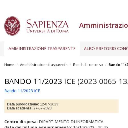
Amministrazio
AMMINISTRAZIONE TRASPARENTE
ALBO PRETORIO CONC
Salta
al
Home
Amministrazione trasparente
Bandi di concorso
Bando 11/2
contenuto
principale
BANDO 11/2023 ICE
(2023-0065-13
Bando 11/2023 ICE
Data pubblicazione:
12-07-2023
Data scadenza:
27-07-2023
Centro di spesa:
DIPARTIMENTO DI INFORMATICA
data dell'ultimo aggiornamento:
16/10/2023 - 10:45