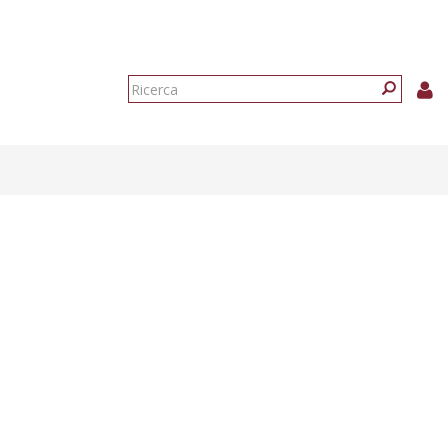
Form
di
Ricerca
ricerca