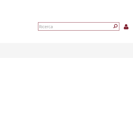
Form
di
Ricerca
ricerca