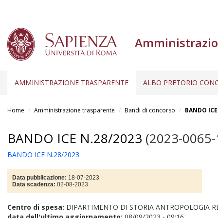
Amministrazio
AMMINISTRAZIONE TRASPARENTE
ALBO PRETORIO CONC
Salta
al
Home
Amministrazione trasparente
Bandi di concorso
BANDO ICE
contenuto
principale
BANDO ICE N.28/2023
(2023-0065-
BANDO ICE N.28/2023
Data pubblicazione:
18-07-2023
Data scadenza:
02-08-2023
Centro di spesa:
DIPARTIMENTO DI STORIA ANTROPOLOGIA R
data dell'ultimo aggiornamento:
08/09/2023 - 09:16