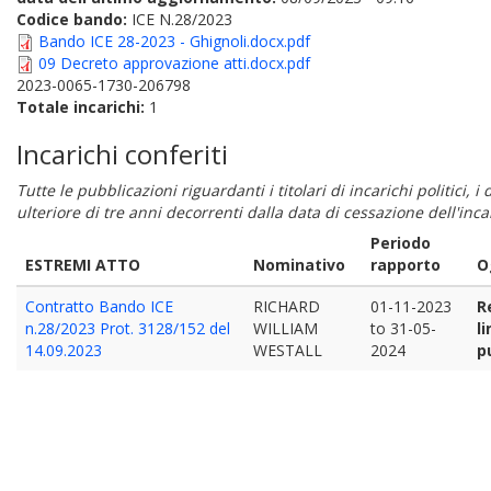
Codice bando:
ICE N.28/2023
Bando ICE 28-2023 - Ghignoli.docx.pdf
09 Decreto approvazione atti.docx.pdf
2023-0065-1730-206798
Totale incarichi:
1
Incarichi conferiti
Tutte le pubblicazioni riguardanti i titolari di incarichi politici, 
ulteriore di tre anni decorrenti dalla data di cessazione dell'in
Periodo
ESTREMI ATTO
Nominativo
rapporto
O
Contratto Bando ICE
RICHARD
01-11-2023
R
n.28/2023 Prot. 3128/152 del
WILLIAM
to
31-05-
l
14.09.2023
WESTALL
2024
p