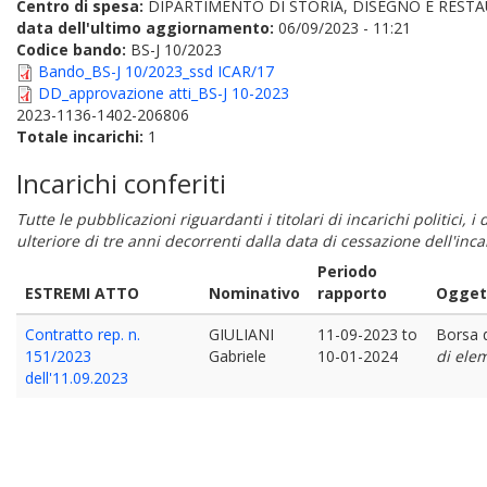
Centro di spesa:
DIPARTIMENTO DI STORIA, DISEGNO E REST
data dell'ultimo aggiornamento:
06/09/2023 - 11:21
Codice bando:
BS-J 10/2023
Bando_BS-J 10/2023_ssd ICAR/17
DD_approvazione atti_BS-J 10-2023
2023-1136-1402-206806
Totale incarichi:
1
Incarichi conferiti
Tutte le pubblicazioni riguardanti i titolari di incarichi politici, 
ulteriore di tre anni decorrenti dalla data di cessazione dell'in
Periodo
ESTREMI ATTO
Nominativo
rapporto
Oggett
Contratto rep. n.
GIULIANI
11-09-2023
to
Borsa d
151/2023
Gabriele
10-01-2024
di ele
dell'11.09.2023