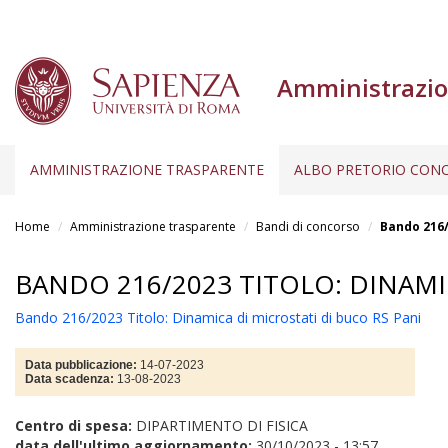
Amministrazio
AMMINISTRAZIONE TRASPARENTE
ALBO PRETORIO CONC
Salta
al
Home
Amministrazione trasparente
Bandi di concorso
Bando 216/
contenuto
principale
BANDO 216/2023 TITOLO: DINAMI
Bando 216/2023 Titolo: Dinamica di microstati di buco RS Pani
Data pubblicazione:
14-07-2023
Data scadenza:
13-08-2023
Centro di spesa:
DIPARTIMENTO DI FISICA
data dell'ultimo aggiornamento:
30/10/2023 - 13:57