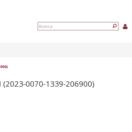
Form
di
Ricerca
ricerca
900)
I
(2023-0070-1339-206900)