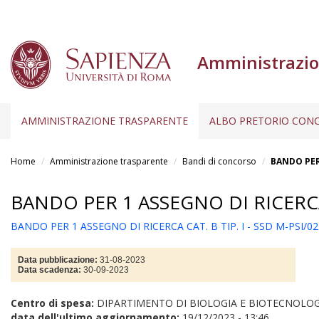
Amministrazio
AMMINISTRAZIONE TRASPARENTE
ALBO PRETORIO CONC
Salta
al
Home
Amministrazione trasparente
Bandi di concorso
BANDO PER 
contenuto
principale
BANDO PER 1 ASSEGNO DI RICERCA C
BANDO PER 1 ASSEGNO DI RICERCA CAT. B TIP. I - SSD M-PSI/02 
Data pubblicazione:
31-08-2023
Data scadenza:
30-09-2023
Centro di spesa:
DIPARTIMENTO DI BIOLOGIA E BIOTECNOLOG
data dell'ultimo aggiornamento:
19/12/2023 - 13:46