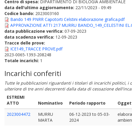
Centro di spesa:
DIPARTIMENTO DI BIOLOGIA AMBIENTALE
data dell'ultimo aggiornamento:
22/11/2023 - 09:49
Codice bando:
2023003160
Bando 149 PNRR Capotorti Celstini elaborazione grafica.pdf
APPROVAZIONE ATTI 217 MURRU BANDO_149_CELESTINI EL.G
data pubblicazione verifica:
07-09-2023
data scadenza verifica:
12-09-2023
Tracce delle prove:
ICE149_TRACCE PROVE.pdf
2023-0065-1393-208248
Totale incarichi:
1
Incarichi conferiti
Tutte le pubblicazioni riguardanti i titolari di incarichi politici, 
ulteriore di tre anni decorrenti dalla data di cessazione dell'in
ESTREMI
ATTO
Nominativo
Periodo rapporto
Oggett
2023004472
MURRU
06-12-2023
to
05-03-
elabora
MARTA
2024
ambient