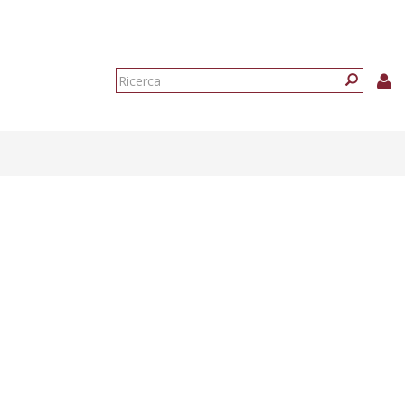
Form
di
Ricerca
ricerca