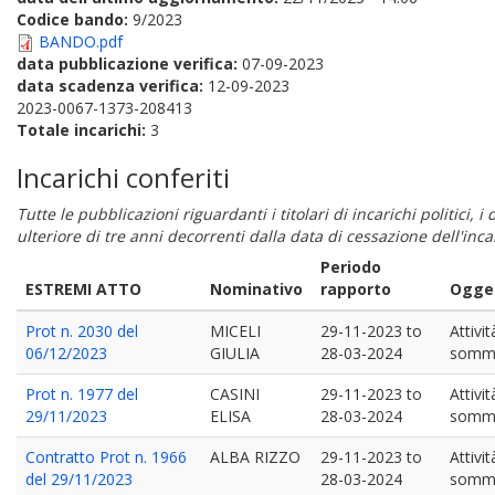
Codice bando:
9/2023
BANDO.pdf
data pubblicazione verifica:
07-09-2023
data scadenza verifica:
12-09-2023
2023-0067-1373-208413
Totale incarichi:
3
Incarichi conferiti
Tutte le pubblicazioni riguardanti i titolari di incarichi politici, 
ulteriore di tre anni decorrenti dalla data di cessazione dell'in
Periodo
ESTREMI ATTO
Nominativo
rapporto
Ogget
Prot n. 2030 del
MICELI
29-11-2023
to
Attivi
06/12/2023
GIULIA
28-03-2024
sommin
Prot n. 1977 del
CASINI
29-11-2023
to
Attivi
29/11/2023
ELISA
28-03-2024
sommin
Contratto Prot n. 1966
ALBA RIZZO
29-11-2023
to
Attivi
del 29/11/2023
28-03-2024
sommin