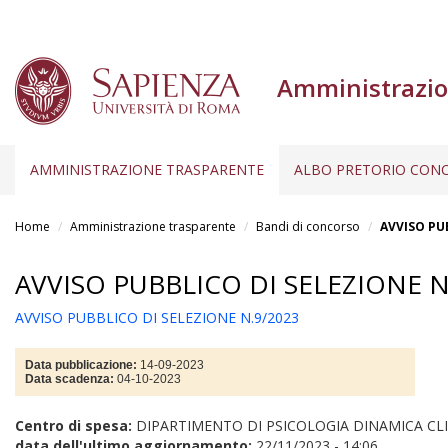
Amministrazio
AMMINISTRAZIONE TRASPARENTE
ALBO PRETORIO CONC
Salta
al
Home
Amministrazione trasparente
Bandi di concorso
AVVISO PU
contenuto
principale
AVVISO PUBBLICO DI SELEZIONE N
AVVISO PUBBLICO DI SELEZIONE N.9/2023
Data pubblicazione:
14-09-2023
Data scadenza:
04-10-2023
Centro di spesa:
DIPARTIMENTO DI PSICOLOGIA DINAMICA CLI
data dell'ultimo aggiornamento:
22/11/2023 - 14:06