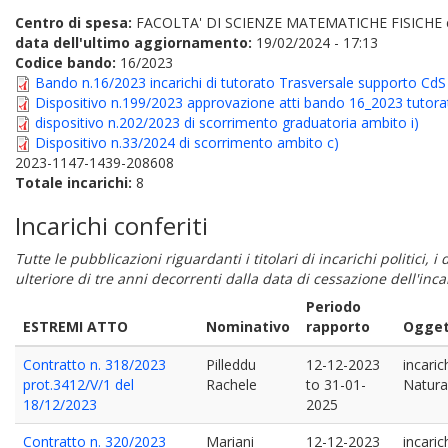
Centro di spesa:
FACOLTA' DI SCIENZE MATEMATICHE FISICHE
data dell'ultimo aggiornamento:
19/02/2024 - 17:13
Codice bando:
16/2023
Bando n.16/2023 incarichi di tutorato Trasversale supporto CdS 
Dispositivo n.199/2023 approvazione atti bando 16_2023 tutorat
dispositivo n.202/2023 di scorrimento graduatoria ambito i)
Dispositivo n.33/2024 di scorrimento ambito c)
2023-1147-1439-208608
Totale incarichi:
8
Incarichi conferiti
Tutte le pubblicazioni riguardanti i titolari di incarichi politici, 
ulteriore di tre anni decorrenti dalla data di cessazione dell'in
Periodo
ESTREMI ATTO
Nominativo
rapporto
Oggett
Contratto n. 318/2023
Pilleddu
12-12-2023
incaric
prot.3412/V/1 del
Rachele
to
31-01-
Natural
18/12/2023
2025
Contratto n. 320/2023
Mariani
12-12-2023
incaric