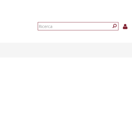
Form
di
Ricerca
ricerca