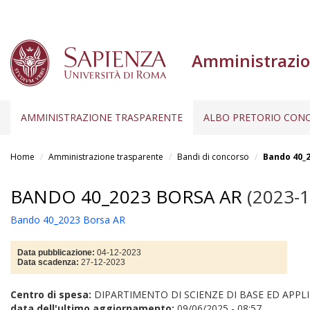
Amministrazio
AMMINISTRAZIONE TRASPARENTE
ALBO PRETORIO CONC
Salta
al
Home
Amministrazione trasparente
Bandi di concorso
Bando 40_2
contenuto
principale
BANDO 40_2023 BORSA AR
(2023-1
Bando 40_2023 Borsa AR
Data pubblicazione:
04-12-2023
Data scadenza:
27-12-2023
Centro di spesa:
DIPARTIMENTO DI SCIENZE DI BASE ED APPLI
data dell'ultimo aggiornamento:
09/06/2025 - 08:57