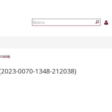
Form
di
Ricerca
ricerca
212038)
(2023-0070-1348-212038)