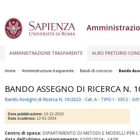
Amministrazio
AMMINISTRAZIONE TRASPARENTE
ALBO PRETORIO CONC
Salta
al
Home
Amministrazione trasparente
Bandi di concorso
Bando Asseg
contenuto
principale
BANDO ASSEGNO DI RICERCA N. 10/20
Bando Assegno di Ricerca N. 10/2023 - Cat. A - TIPO I - SECS - S/0
Data pubblicazione:
13-12-2023
Data scadenza:
12-01-2024
Centro di spesa:
DIPARTIMENTO DI METODI E MODELLI PER L'
data dell'ultimo aggiornamento:
02/05/2024 - 14:08