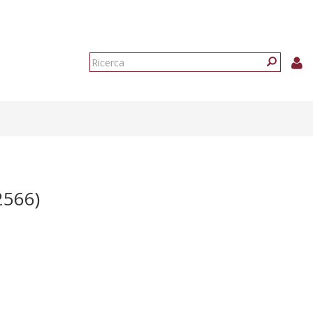
Form
di
Ricerca
ricerca
2566)