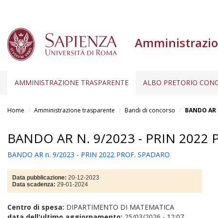
Amministrazio
AMMINISTRAZIONE TRASPARENTE
ALBO PRETORIO CONC
Salta
al
Home
Amministrazione trasparente
Bandi di concorso
BANDO AR n
contenuto
principale
BANDO AR N. 9/2023 - PRIN 2022
BANDO AR n. 9/2023 - PRIN 2022 PROF. SPADARO
Data pubblicazione:
20-12-2023
Data scadenza:
29-01-2024
Centro di spesa:
DIPARTIMENTO DI MATEMATICA
data dell'ultimo aggiornamento:
25/03/2026 - 12:07