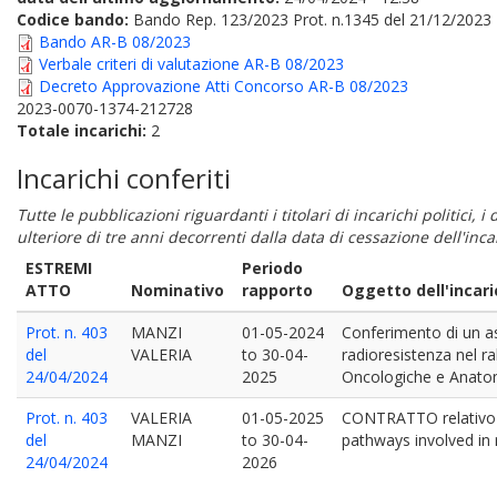
Codice bando:
Bando Rep. 123/2023 Prot. n.1345 del 21/12/2023
Bando AR-B 08/2023
Verbale criteri di valutazione AR-B 08/2023
Decreto Approvazione Atti Concorso AR-B 08/2023
2023-0070-1374-212728
Totale incarichi:
2
Incarichi conferiti
Tutte le pubblicazioni riguardanti i titolari di incarichi politici, 
ulteriore di tre anni decorrenti dalla data di cessazione dell'in
ESTREMI
Periodo
ATTO
Nominativo
rapporto
Oggetto dell'incari
Prot. n. 403
MANZI
01-05-2024
Conferimento di un ass
del
VALERIA
to
30-04-
radioresistenza nel r
24/04/2024
2025
Oncologiche e Anato
Prot. n. 403
VALERIA
01-05-2025
CONTRATTO relativo al
del
MANZI
to
30-04-
pathways involved in
24/04/2024
2026