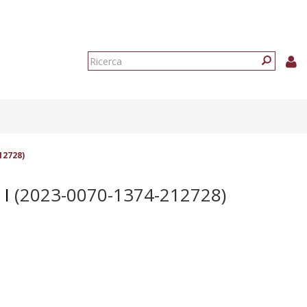
Form
di
Ricerca
ricerca
12728)
I
(2023-0070-1374-212728)