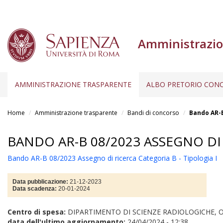
Amministrazio
AMMINISTRAZIONE TRASPARENTE
ALBO PRETORIO CONC
Salta
al
Home
Amministrazione trasparente
Bandi di concorso
Bando AR-B
contenuto
principale
BANDO AR-B 08/2023 ASSEGNO DI 
Bando AR-B 08/2023 Assegno di ricerca Categoria B - Tipologia I
Data pubblicazione:
21-12-2023
Data scadenza:
20-01-2024
Centro di spesa:
DIPARTIMENTO DI SCIENZE RADIOLOGICHE,
data dell'ultimo aggiornamento:
24/04/2024 - 12:38