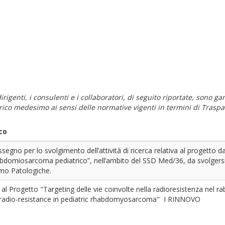
i dirigenti, i consulenti e i collaboratori, di seguito riportate, sono
carico medesimo ai sensi delle normative vigenti in termini di Traspa
co
egno per lo svolgimento dell’attività di ricerca relativa al progetto dal
abdomiosarcoma pediatrico”, nell’ambito del SSD Med/36, da svolgersi
mo Patologiche.
 Progetto "Targeting delle vie coinvolte nella radioresistenza nel 
 radio-resistance in pediatric rhabdomyosarcoma" I RINNOVO