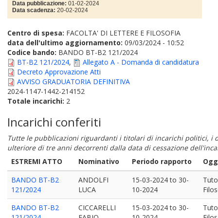
Data pubblicazione:
01-02-2024
Data scadenza:
20-02-2024
Centro di spesa:
FACOLTA' DI LETTERE E FILOSOFIA
data dell'ultimo aggiornamento:
09/03/2024 - 10:52
Codice bando:
BANDO BT-B2 121/2024
BT-B2 121/2024
,
Allegato A - Domanda di candidatura
Decreto Approvazione Atti
AVVISO GRADUATORIA DEFINITIVA
2024-1147-1442-214152
Totale incarichi:
2
Incarichi conferiti
Tutte le pubblicazioni riguardanti i titolari di incarichi politici, 
ulteriore di tre anni decorrenti dalla data di cessazione dell'in
ESTREMI ATTO
Nominativo
Periodo rapporto
Ogge
BANDO BT-B2
ANDOLFI
15-03-2024
to
30-
Tuto
121/2024
LUCA
10-2024
Filos
BANDO BT-B2
CICCARELLI
15-03-2024
to
30-
Tuto
121/2024
FABIO
10-2024
Filos