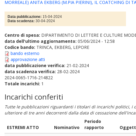
MORREALE) ANITA EKBERG (M.PIA PIERINI), IL COATCHING DI 
Data pubblicazione:
15-04-2024
Data scadenza:
30-04-2024
Centro di spesa:
DIPARTIMENTO DI LETTERE E CULTURE MOD
data dell'ultimo aggiornamento:
05/06/2024 - 12:58
Codice bando:
TRINCA, EKBERG, LEPORE
bando esterno
approvazione atti
data pubblicazione verifica:
21-02-2024
data scadenza verifica:
28-02-2024
2024-0065-1716-214822
Totale incarichi:
1
Incarichi conferiti
Tutte le pubblicazioni riguardanti i titolari di incarichi politici, 
ulteriore di tre anni decorrenti dalla data di cessazione dell'in
Periodo
ESTREMI ATTO
Nominativo
rapporto
Oggetto