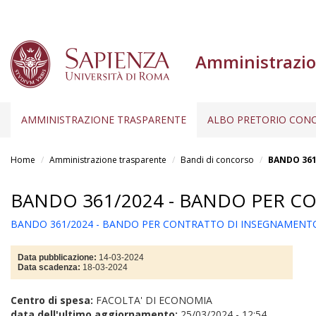
Amministrazio
AMMINISTRAZIONE TRASPARENTE
ALBO PRETORIO CONC
Salta
al
Home
Amministrazione trasparente
Bandi di concorso
BANDO 361
contenuto
principale
BANDO 361/2024 - BANDO PER C
BANDO 361/2024 - BANDO PER CONTRATTO DI INSEGNAMENT
Data pubblicazione:
14-03-2024
Data scadenza:
18-03-2024
Centro di spesa:
FACOLTA' DI ECONOMIA
data dell'ultimo aggiornamento:
25/03/2024 - 12:54