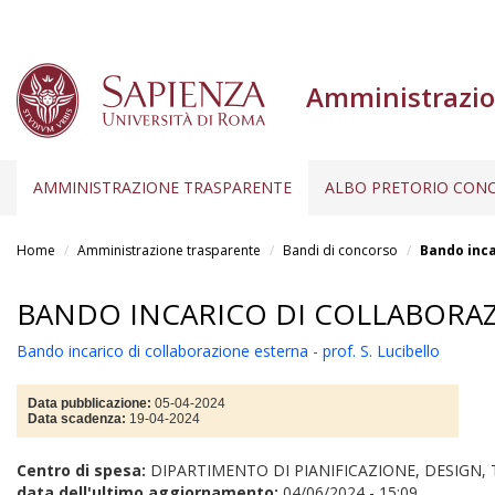
Amministrazio
AMMINISTRAZIONE TRASPARENTE
ALBO PRETORIO CONC
Salta
al
Home
Amministrazione trasparente
Bandi di concorso
Bando inca
contenuto
principale
BANDO INCARICO DI COLLABORAZI
Bando incarico di collaborazione esterna - prof. S. Lucibello
Data pubblicazione:
05-04-2024
Data scadenza:
19-04-2024
Centro di spesa:
DIPARTIMENTO DI PIANIFICAZIONE, DESIGN,
data dell'ultimo aggiornamento:
04/06/2024 - 15:09