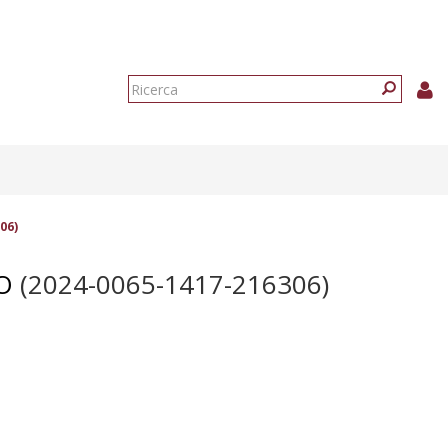
Form
di
Ricerca
ricerca
06)
O
(2024-0065-1417-216306)