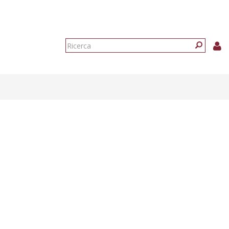
Form
di
Ricerca
ricerca