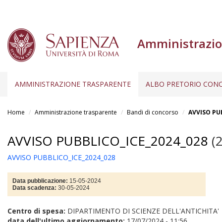
Amministrazio
AMMINISTRAZIONE TRASPARENTE
ALBO PRETORIO CONC
Salta
al
Home
Amministrazione trasparente
Bandi di concorso
AVVISO PU
contenuto
principale
AVVISO PUBBLICO_ICE_2024_028
(2
AVVISO PUBBLICO_ICE_2024_028
Data pubblicazione:
15-05-2024
Data scadenza:
30-05-2024
Centro di spesa:
DIPARTIMENTO DI SCIENZE DELL'ANTICHITA'
data dell'ultimo aggiornamento:
17/07/2024 - 11:56