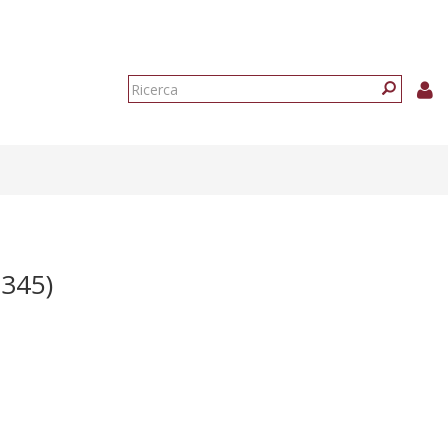
Form
di
Ricerca
ricerca
345)