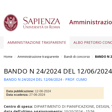
Amministrazio
AMMINISTRAZIONE TRASPARENTE
ALBO PRETORIO CONC
Salta
al
Home
Amministrazione trasparente
Bandi di concorso
BANDO N 24
contenuto
principale
BANDO N 24/2024 DEL 12/06/2024
BANDO N 24/2024 DEL 12/06/2024 - PROF. CUMO
Data pubblicazione:
12-06-2024
Data scadenza:
27-06-2024
Centro di spesa:
DIPARTIMENTO DI PIANIFICAZIONE, DESIGN,
data dell'ultimo aggiornamento:
10/10/2024 - 15:56