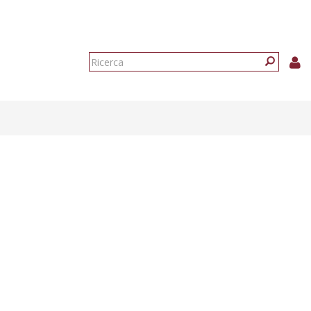
Form
di
Ricerca
ricerca