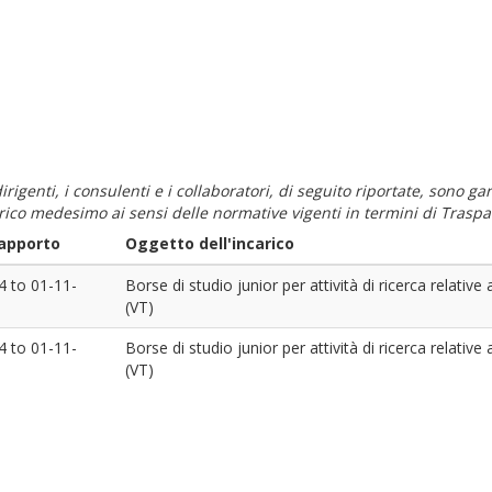
i dirigenti, i consulenti e i collaboratori, di seguito riportate, sono
carico medesimo ai sensi delle normative vigenti in termini di Traspa
rapporto
Oggetto dell'incarico
4
to
01-11-
Borse di studio junior per attività di ricerca relative
(VT)
4
to
01-11-
Borse di studio junior per attività di ricerca relative
(VT)