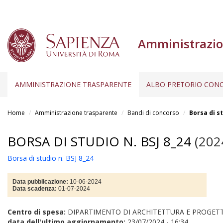
Amministrazio
AMMINISTRAZIONE TRASPARENTE
ALBO PRETORIO CONC
Salta
al
Home
Amministrazione trasparente
Bandi di concorso
Borsa di st
contenuto
principale
BORSA DI STUDIO N. BSJ 8_24
(202
Borsa di studio n. BSJ 8_24
Data pubblicazione:
10-06-2024
Data scadenza:
01-07-2024
Centro di spesa:
DIPARTIMENTO DI ARCHITETTURA E PROGET
data dell'ultimo aggiornamento:
23/07/2024 - 16:34