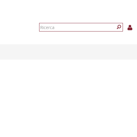
Form
di
Ricerca
ricerca