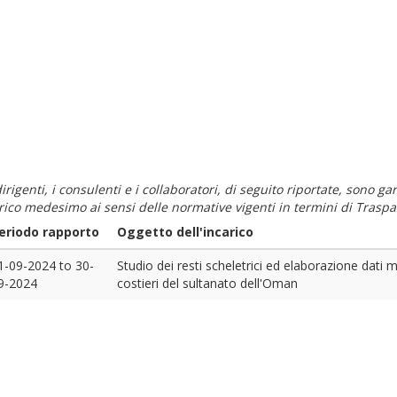
i dirigenti, i consulenti e i collaboratori, di seguito riportate, sono
carico medesimo ai sensi delle normative vigenti in termini di Traspa
eriodo rapporto
Oggetto dell'incarico
1-09-2024
to
30-
Studio dei resti scheletrici ed elaborazione dati met
9-2024
costieri del sultanato dell'Oman