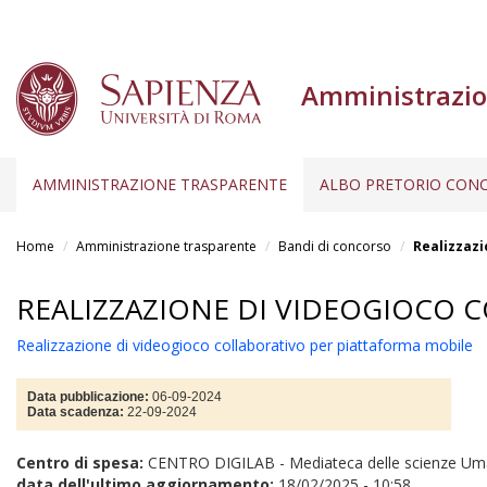
Amministrazio
AMMINISTRAZIONE TRASPARENTE
ALBO PRETORIO CONC
Salta
al
Home
Amministrazione trasparente
Bandi di concorso
Realizzazi
contenuto
principale
REALIZZAZIONE DI VIDEOGIOCO 
Realizzazione di videogioco collaborativo per piattaforma mobile
Data pubblicazione:
06-09-2024
Data scadenza:
22-09-2024
Centro di spesa:
CENTRO DIGILAB - Mediateca delle scienze Uma
data dell'ultimo aggiornamento:
18/02/2025 - 10:58