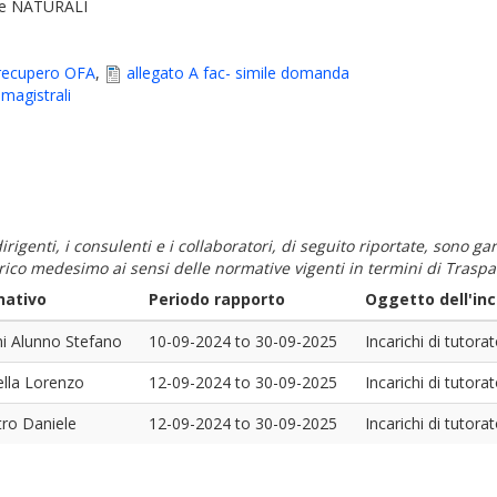
 e NATURALI
 recupero OFA
,
allegato A fac- simile domanda
magistrali
i dirigenti, i consulenti e i collaboratori, di seguito riportate, sono
carico medesimo ai sensi delle normative vigenti in termini di Traspa
ativo
Periodo rapporto
Oggetto dell'inc
i Alunno Stefano
10-09-2024
to
30-09-2025
Incarichi di tutorat
ella Lorenzo
12-09-2024
to
30-09-2025
Incarichi di tutorat
tro Daniele
12-09-2024
to
30-09-2025
Incarichi di tutorat