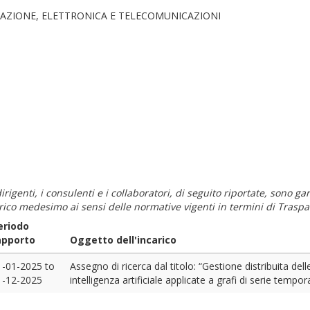
AZIONE, ELETTRONICA E TELECOMUNICAZIONI
i dirigenti, i consulenti e i collaboratori, di seguito riportate, sono
carico medesimo ai sensi delle normative vigenti in termini di Traspa
eriodo
apporto
Oggetto dell'incarico
1-01-2025
to
Assegno di ricerca dal titolo: “Gestione distribuita del
1-12-2025
intelligenza artificiale applicate a grafi di serie tempora