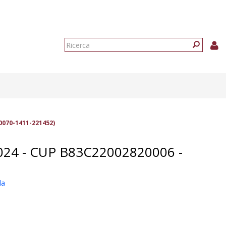
Form
di
Ricerca
ricerca
0070-1411-221452)
4 - CUP B83C22002820006 -
la