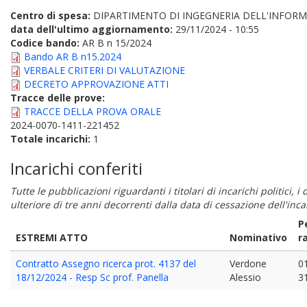
Centro di spesa:
DIPARTIMENTO DI INGEGNERIA DELL'INFORM
data dell'ultimo aggiornamento:
29/11/2024 - 10:55
Codice bando:
AR B n 15/2024
Bando AR B n15.2024
VERBALE CRITERI DI VALUTAZIONE
DECRETO APPROVAZIONE ATTI
Tracce delle prove:
TRACCE DELLA PROVA ORALE
2024-0070-1411-221452
Totale incarichi:
1
Incarichi conferiti
Tutte le pubblicazioni riguardanti i titolari di incarichi politici, 
ulteriore di tre anni decorrenti dalla data di cessazione dell'in
P
ESTREMI ATTO
Nominativo
r
Contratto Assegno ricerca prot. 4137 del
Verdone
0
18/12/2024 - Resp Sc prof. Panella
Alessio
3