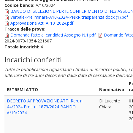
Codice bando:
A/10/2024
BANDO DI SELEZIONE PER IL CONFERIMENTO DI N.3 ASSEGNI 
Verbale-Preliminare-A10-2024-PNRR trasparenza.docx (1).pdf
Approvazione Atti A_10_2024.pdf
Tracce delle prove:
Domande fatte ai candidati Assegno N.1.pdf
,
Domande fatte 
2024-0070-1354-221607
Totale incarichi:
4
Incarichi conferiti
Tutte le pubblicazioni riguardanti i titolari di incarichi politici, 
ulteriore di tre anni decorrenti dalla data di cessazione dell'in
P
ESTREMI ATTO
Nominativo
r
DECRETO APPROVAZIONE ATTI Rep. n.
Di Lucente
01
44/2024 Prot. n. 1873/2024 BANDO
Chiara
2
A/10/2024
31
2