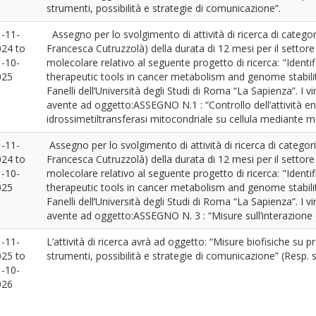
strumenti, possibilità e strategie di comunicazione”.
-11-
Assegno per lo svolgimento di attività di ricerca di categor
024
to
Francesca Cutruzzolà) della durata di 12 mesi per il settore 
-10-
molecolare relativo al seguente progetto di ricerca: "Ident
025
therapeutic tools in cancer metabolism and genome stabilit
Fanelli dell’Università degli Studi di Roma “La Sapienza”. I vin
avente ad oggetto:ASSEGNO N.1 : “Controllo dell’attività en
idrossimetiltransferasi mitocondriale su cellula mediante m
-11-
Assegno per lo svolgimento di attività di ricerca di categori
024
to
Francesca Cutruzzolà) della durata di 12 mesi per il settore 
-10-
molecolare relativo al seguente progetto di ricerca: "Ident
025
therapeutic tools in cancer metabolism and genome stabilit
Fanelli dell’Università degli Studi di Roma “La Sapienza”. I vin
avente ad oggetto:ASSEGNO N. 3 : “Misure sull’interazione d
-11-
L’attività di ricerca avrà ad oggetto: “Misure biofisiche su 
025
to
strumenti, possibilità e strategie di comunicazione” (Resp. 
-10-
026