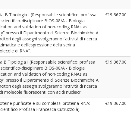
ia B Tipologia I (Responsabile scientifico: prof.ssa
€19 367.00
scientifico-disciplinare BIOS-08/A - Biologia
ification and validation of non-coding RNAs as
y” presso il Dipartimento di Scienze Biochimiche A.
citori degli assegni svolgeranno l’attività di ricerca
zimatica e dell’espressione della serina
olecole di RNA”.
a B Tipologia I (Responsabile scientifico: prof.ssa
€19 367.00
scientifico-disciplinare BIOS-08/A - Biologia
ification and validation of non-coding RNAs as
y” presso il Dipartimento di Scienze Biochimiche A.
citori degli assegni svolgeranno l’attività di ricerca
i molecole fluorescenti con acidi nucleici”.
proteine purificate e su complessi proteina-RNA:
€19 367.00
scientifico Prof.ssa Francesca Cutruzzolà).