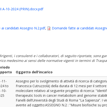
A-10-2024 (PRIN).docx.pdf
ai candidati Assegno N.2.pdf
,
Domande fatte ai candidati Assegn
i dirigenti, i consulenti e i collaboratori, di seguito riportate, sono
carico medesimo ai sensi delle normative vigenti in termini di Traspa
eriodo
apporto
Oggetto dell'incarico
-11-
Assegno per lo svolgimento di attività di ricerca di categori
024
to
Francesca Cutruzzolà) della durata di 12 mesi per il settore 
-10-
molecolare relativo al seguente progetto di ricerca: "Ident
025
therapeutic tools in cancer metabolism and genome stabilit
Fanelli dell’Università degli Studi di Roma “La Sapienza”. I vin
avente ad oggetto:ASSEGNO N.2 : “Misure biofisiche su pro