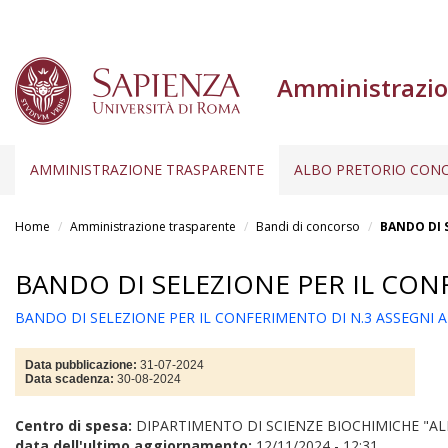
Amministrazio
AMMINISTRAZIONE TRASPARENTE
ALBO PRETORIO CONC
Salta
al
Home
Amministrazione trasparente
Bandi di concorso
BANDO DI 
contenuto
principale
BANDO DI SELEZIONE PER IL CONF
BANDO DI SELEZIONE PER IL CONFERIMENTO DI N.3 ASSEGNI A-
Data pubblicazione:
31-07-2024
Data scadenza:
30-08-2024
Centro di spesa:
DIPARTIMENTO DI SCIENZE BIOCHIMICHE "AL
data dell'ultimo aggiornamento:
12/11/2024 - 12:31