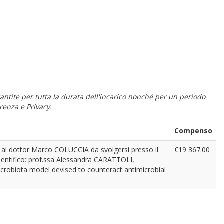
 garantite per tutta la durata dell'incarico nonché per un periodo
renza e Privacy.
Compenso
ito al dottor Marco COLUCCIA da svolgersi presso il
€19 367.00
cientifico: prof.ssa Alessandra CARATTOLI,
d microbiota model devised to counteract antimicrobial