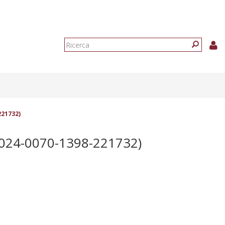
Form
di
Ricerca
ricerca
221732)
024-0070-1398-221732)