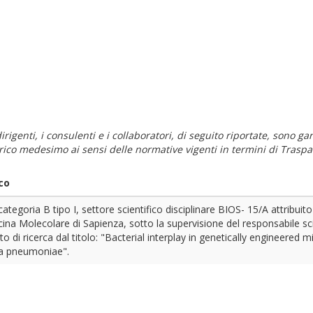
i dirigenti, i consulenti e i collaboratori, di seguito riportate, sono
carico medesimo ai sensi delle normative vigenti in termini di Traspa
co
categoria B tipo I, settore scientifico disciplinare BIOS- 15/A attribu
ina Molecolare di Sapienza, sotto la supervisione del responsabile s
to di ricerca dal titolo: "Bacterial interplay in genetically engineere
lla pneumoniae".