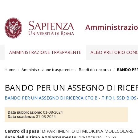
Amministrazio
AMMINISTRAZIONE TRASPARENTE
ALBO PRETORIO CONC
Salta
al
Home
Amministrazione trasparente
Bandi di concorso
BANDO PER 
contenuto
principale
BANDO PER UN ASSEGNO DI RICERCA
BANDO PER UN ASSEGNO DI RICERCA CTG B - TIPO I, SSD BIOS-
Data pubblicazione:
01-08-2024
Data scadenza:
31-08-2024
Centro di spesa:
DIPARTIMENTO DI MEDICINA MOLECOLARE
data dell'ultimo aggiornamento:
14/10/2024 - 13:52