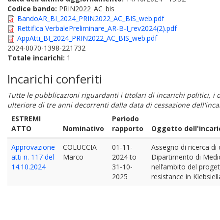
Codice bando:
PRIN2022_AC_bis
BandoAR_BI_2024_PRIN2022_AC_BIS_web.pdf
Rettifica VerbalePreliminare_AR-B-I_rev2024(2).pdf
AppAtti_BI_2024_PRIN2022_AC_BIS_web.pdf
2024-0070-1398-221732
Totale incarichi:
1
Incarichi conferiti
Tutte le pubblicazioni riguardanti i titolari di incarichi politici, 
ulteriore di tre anni decorrenti dalla data di cessazione dell'in
ESTREMI
Periodo
ATTO
Nominativo
rapporto
Oggetto dell'incari
Approvazione
COLUCCIA
01-11-
Assegno di ricerca di 
atti n. 117 del
Marco
2024
to
Dipartimento di Medic
14.10.2024
31-10-
nell’ambito del proget
2025
resistance in Klebsie