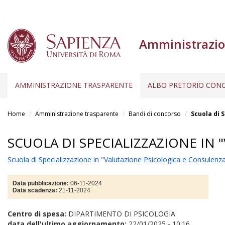
Amministrazio
AMMINISTRAZIONE TRASPARENTE
ALBO PRETORIO CONC
Salta
al
Home
Amministrazione trasparente
Bandi di concorso
Scuola di 
contenuto
principale
SCUOLA DI SPECIALIZZAZIONE IN
Scuola di Specializzazione in "Valutazione Psicologica e Consulenz
Data pubblicazione:
06-11-2024
Data scadenza:
21-11-2024
Centro di spesa:
DIPARTIMENTO DI PSICOLOGIA
data dell'ultimo aggiornamento:
22/01/2025 - 10:16