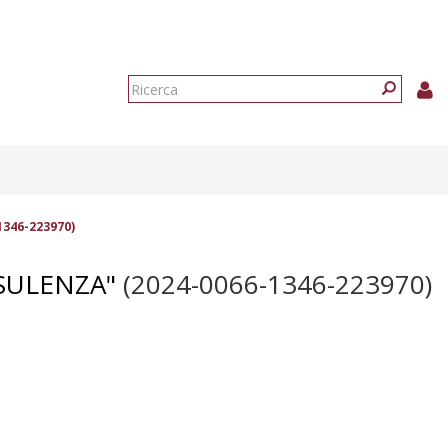
Form
di
Ricerca
ricerca
1346-223970)
SULENZA"
(2024-0066-1346-223970)