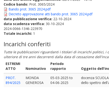
Codice bando:
Prot. 3065/2024
Bando prot. 3065 2024.pdf
Decreto approvazione atti bando prot. 3065 2024.pdf
data pubblicazione verifica:
22-10-2024
data scadenza verifica:
30-10-2024
2024-0066-1346-223970
Totale incarichi:
1
Incarichi conferiti
Tutte le pubblicazioni riguardanti i titolari di incarichi politici, 
ulteriore di tre anni decorrenti dalla data di cessazione dell'in
ESTREMI
Periodo
ATTO
Nominativo
rapporto
Oggetto dell'in
PROT.
MONDA
05-03-2025
to
docenza SCUOLA DI
894/2025
GENEROSA
04-06-2025
dello spettro dell