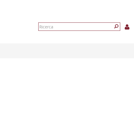
Form
di
Ricerca
ricerca