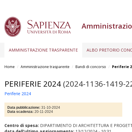
Amministrazio
AMMINISTRAZIONE TRASPARENTE
ALBO PRETORIO CONC
Salta
al
Home
Amministrazione trasparente
Bandi di concorso
Periferie 
contenuto
principale
PERIFERIE 2024
(2024-1136-1419-2
Periferie 2024
Data pubblicazione:
31-10-2024
Data scadenza:
20-11-2024
Centro di spesa:
DIPARTIMENTO DI ARCHITETTURA E PROGET
data dell'ultimo aggiornamento:
13/12/2024 - 10:31