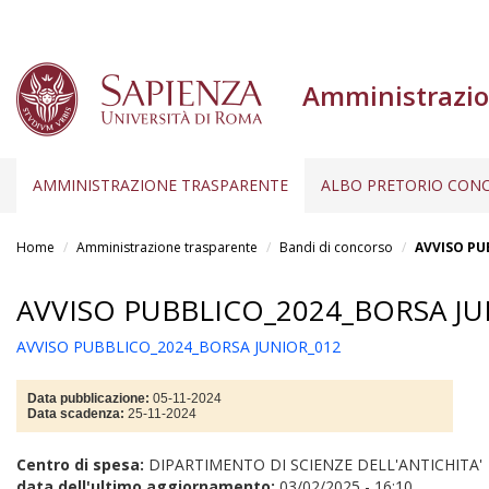
Amministrazio
AMMINISTRAZIONE TRASPARENTE
ALBO PRETORIO CONC
Salta
al
Home
Amministrazione trasparente
Bandi di concorso
AVVISO PU
contenuto
principale
AVVISO PUBBLICO_2024_BORSA JU
AVVISO PUBBLICO_2024_BORSA JUNIOR_012
Data pubblicazione:
05-11-2024
Data scadenza:
25-11-2024
Centro di spesa:
DIPARTIMENTO DI SCIENZE DELL'ANTICHITA'
data dell'ultimo aggiornamento:
03/02/2025 - 16:10