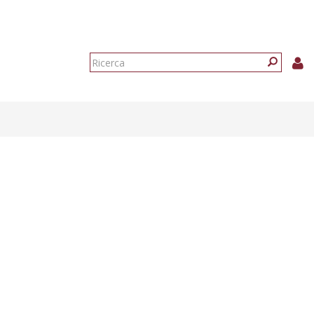
Form
di
Ricerca
ricerca