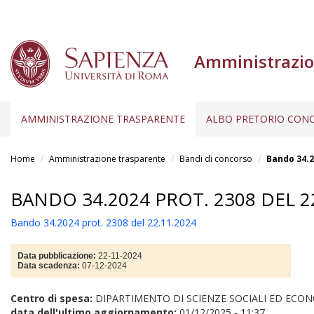
Amministrazio
AMMINISTRAZIONE TRASPARENTE
ALBO PRETORIO CONC
Salta
al
Home
Amministrazione trasparente
Bandi di concorso
Bando 34.2
contenuto
principale
BANDO 34.2024 PROT. 2308 DEL 2
Bando 34.2024 prot. 2308 del 22.11.2024
Data pubblicazione:
22-11-2024
Data scadenza:
07-12-2024
Centro di spesa:
DIPARTIMENTO DI SCIENZE SOCIALI ED ECO
data dell'ultimo aggiornamento:
01/12/2025 - 11:37