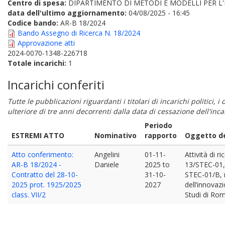
Centro di spesa:
DIPARTIMENTO DI METODI E MODELLI PER L'
data dell'ultimo aggiornamento:
04/08/2025 - 16:45
Codice bando:
AR-B 18/2024
Bando Assegno di Ricerca N. 18/2024
Approvazione atti
2024-0070-1348-226718
Totale incarichi:
1
Incarichi conferiti
Tutte le pubblicazioni riguardanti i titolari di incarichi politici, 
ulteriore di tre anni decorrenti dalla data di cessazione dell'in
Periodo
ESTREMI ATTO
Nominativo
rapporto
Oggetto de
Atto conferimento:
Angelini
01-11-
Attività di r
AR-B 18/2024 -
Daniele
2025
to
13/STEC-01, 
Contratto del 28-10-
31-10-
STEC-01/B, r
2025 prot. 1925/2025
2027
dell’innovazi
class. VII/2
Studi di Rom