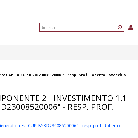
Form
di
Ricerca
ricerca
eration EU CUP B53D23008520006" - resp. prof. Roberto Lavecchia
MPONENTE 2 - INVESTIMENTO 1.1
23008520006" - RESP. PROF.
 Generation EU CUP B53D23008520006" - resp. prof. Roberto