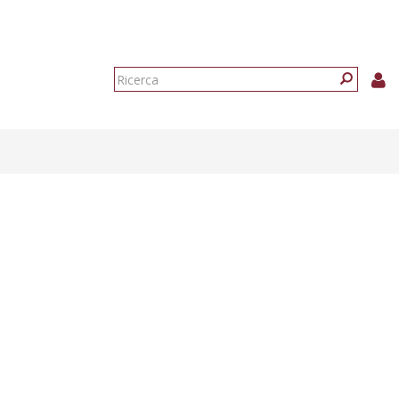
Form
di
Ricerca
ricerca