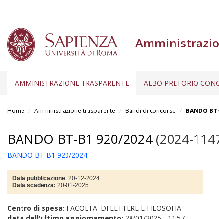
Amministrazio
AMMINISTRAZIONE TRASPARENTE
ALBO PRETORIO CONC
Salta
al
Home
Amministrazione trasparente
Bandi di concorso
BANDO BT-
contenuto
principale
BANDO BT-B1 920/2024
(2024-114
BANDO BT-B1 920/2024
Data pubblicazione:
20-12-2024
Data scadenza:
20-01-2025
Centro di spesa:
FACOLTA' DI LETTERE E FILOSOFIA
data dell'ultimo aggiornamento:
28/01/2025 - 11:57