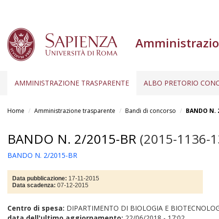
Amministrazio
AMMINISTRAZIONE TRASPARENTE
ALBO PRETORIO CONC
Salta
al
Home
Amministrazione trasparente
Bandi di concorso
BANDO N. 
contenuto
principale
BANDO N. 2/2015-BR
(2015-1136-1
BANDO N. 2/2015-BR
Data pubblicazione:
17-11-2015
Data scadenza:
07-12-2015
Centro di spesa:
DIPARTIMENTO DI BIOLOGIA E BIOTECNOLOG
data dell'ultimo aggiornamento:
22/06/2018 - 17:02