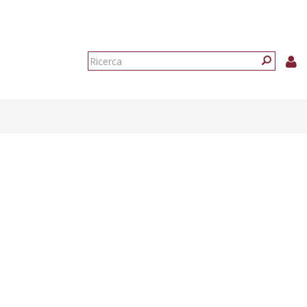
Form
di
Ricerca
ricerca