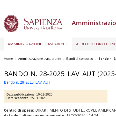
Amministrazio
AMMINISTRAZIONE TRASPARENTE
ALBO PRETORIO CONC
Salta
al
Home
Amministrazione trasparente
Bandi di concorso
Bando n. 2
contenuto
principale
BANDO N. 28-2025_LAV_AUT
(2025
Bando n. 28-2025_LAV_AUT
Data pubblicazione:
10-11-2025
Data scadenza:
25-11-2025
Centro di spesa:
DIPARTIMENTO DI STUDI EUROPEI, AMERICAN
data dell'ultimo aggiornamento:
19/02/2026 - 14:24