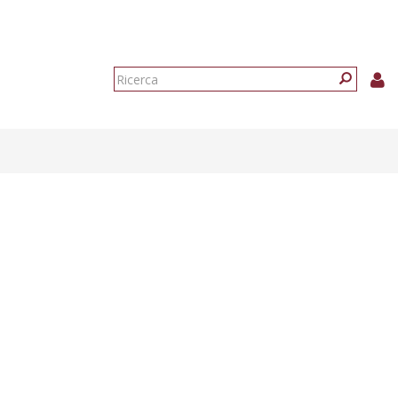
Form
di
Ricerca
ricerca