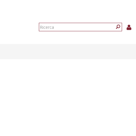
Form
di
Ricerca
ricerca