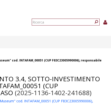
Form
di
Ricerca
ricerca
 Museum" cod. INTAFAM_00051 (CUP F83C23005990006), responsabile
ENTO 3.4, SOTTO-INVESTIMENTO
TAFAM_00051 (CUP
MASO
(2025-1136-1402-241688)
 Open Museum" cod. INTAFAM_00051 (CUP F83C23005990006),