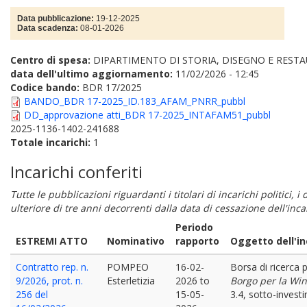
Data pubblicazione:
19-12-2025
Data scadenza:
08-01-2026
Centro di spesa:
DIPARTIMENTO DI STORIA, DISEGNO E REST
data dell'ultimo aggiornamento:
11/02/2026 - 12:45
Codice bando:
BDR 17/2025
BANDO_BDR 17-2025_ID.183_AFAM_PNRR_pubbl
DD_approvazione atti_BDR 17-2025_INTAFAM51_pubbl
2025-1136-1402-241688
Totale incarichi:
1
Incarichi conferiti
Tutte le pubblicazioni riguardanti i titolari di incarichi politici, 
ulteriore di tre anni decorrenti dalla data di cessazione dell'in
Periodo
ESTREMI ATTO
Nominativo
rapporto
Oggetto dell'in
Contratto rep. n.
POMPEO
16-02-
Borsa di ricerca pe
9/2026, prot. n.
Esterletizia
2026
to
Borgo per la Win
256 del
15-05-
3.4, sotto-inve