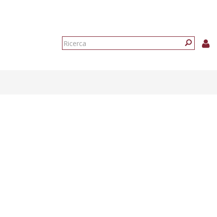
Form
di
Ricerca
ricerca