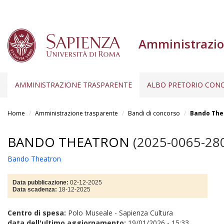
Amministrazio
AMMINISTRAZIONE TRASPARENTE
ALBO PRETORIO CONC
Salta
al
Home
Amministrazione trasparente
Bandi di concorso
Bando The
contenuto
principale
BANDO THEATRON
(2025-0065-28
Bando Theatron
Data pubblicazione:
02-12-2025
Data scadenza:
18-12-2025
Centro di spesa:
Polo Museale - Sapienza Cultura
data dell'ultimo aggiornamento:
19/01/2026 - 15:33