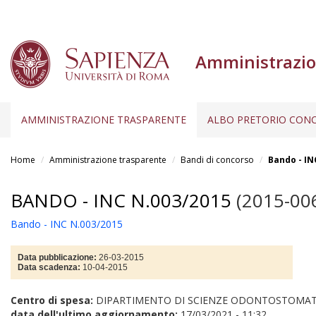
Amministrazio
AMMINISTRAZIONE TRASPARENTE
ALBO PRETORIO CONC
Salta
al
Home
Amministrazione trasparente
Bandi di concorso
Bando - IN
contenuto
principale
BANDO - INC N.003/2015
(2015-00
Bando - INC N.003/2015
Data pubblicazione:
26-03-2015
Data scadenza:
10-04-2015
Centro di spesa:
DIPARTIMENTO DI SCIENZE ODONTOSTOMATO
data dell'ultimo aggiornamento:
17/03/2021 - 11:32