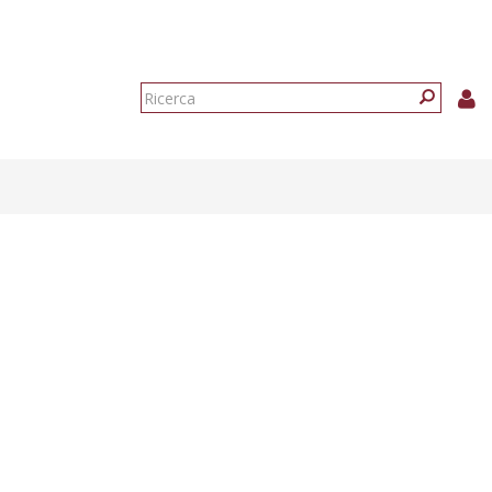
Form
di
Ricerca
ricerca