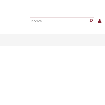
Form
di
Ricerca
ricerca