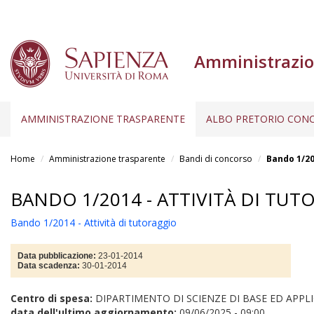
Amministrazio
AMMINISTRAZIONE TRASPARENTE
ALBO PRETORIO CONC
Salta
al
Home
Amministrazione trasparente
Bandi di concorso
Bando 1/20
contenuto
principale
BANDO 1/2014 - ATTIVITÀ DI TU
Bando 1/2014 - Attività di tutoraggio
Data pubblicazione:
23-01-2014
Data scadenza:
30-01-2014
Centro di spesa:
DIPARTIMENTO DI SCIENZE DI BASE ED APPLI
data dell'ultimo aggiornamento:
09/06/2025 - 09:00