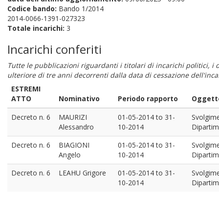
Codice bando:
Bando 1/2014
2014-0066-1391-027323
Totale incarichi:
3
Incarichi conferiti
Tutte le pubblicazioni riguardanti i titolari di incarichi politici, 
ulteriore di tre anni decorrenti dalla data di cessazione dell'in
ESTREMI
ATTO
Nominativo
Periodo rapporto
Oggetto
Decreto n. 6
MAURIZI
01-05-2014
to
31-
Svolgimen
Alessandro
10-2014
Dipartim
Decreto n. 6
BIAGIONI
01-05-2014
to
31-
Svolgimen
Angelo
10-2014
Dipartim
Decreto n. 6
LEAHU Grigore
01-05-2014
to
31-
Svolgimen
10-2014
Dipartim