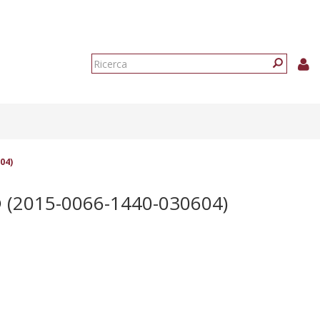
Form
di
Ricerca
ricerca
04)
O
(2015-0066-1440-030604)