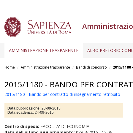
Amministrazio
AMMINISTRAZIONE TRASPARENTE
ALBO PRETORIO CONC
Salta
al
Home
Amministrazione trasparente
Bandi di concorso
2015/1180 
contenuto
principale
2015/1180 - BANDO PER CONTRA
2015/1180 - Bando per contratto di insegnamento retribuito
Data pubblicazione:
23-09-2015
Data scadenza:
24-09-2015
Centro di spesa:
FACOLTA' DI ECONOMIA
data dell'ultimo aggiornamento:
08/03/2016 - 12:06