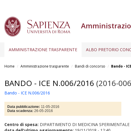
Amministrazio
AMMINISTRAZIONE TRASPARENTE
ALBO PRETORIO CONC
Salta
al
Home
Amministrazione trasparente
Bandi di concorso
Bando - IC
contenuto
principale
BANDO - ICE N.006/2016
(2016-006
Bando - ICE N.006/2016
Data pubblicazione:
11-05-2016
Data scadenza:
26-05-2016
Centro di spesa:
DIPARTIMENTO DI MEDICINA SPERIMENTALE
data dell'ultimo aggiornamento:
19/11/2018 - 12:40