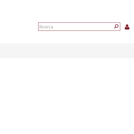
Form
di
Ricerca
ricerca