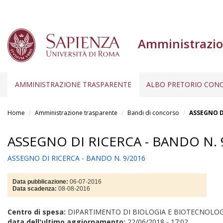
Amministrazio
AMMINISTRAZIONE TRASPARENTE
ALBO PRETORIO CONC
Salta
al
Home
Amministrazione trasparente
Bandi di concorso
ASSEGNO DI
contenuto
principale
ASSEGNO DI RICERCA - BANDO N. 
ASSEGNO DI RICERCA - BANDO N. 9/2016
Data pubblicazione:
06-07-2016
Data scadenza:
08-08-2016
Centro di spesa:
DIPARTIMENTO DI BIOLOGIA E BIOTECNOLOG
data dell'ultimo aggiornamento:
22/06/2018 - 17:02