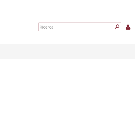
Form
di
Ricerca
ricerca