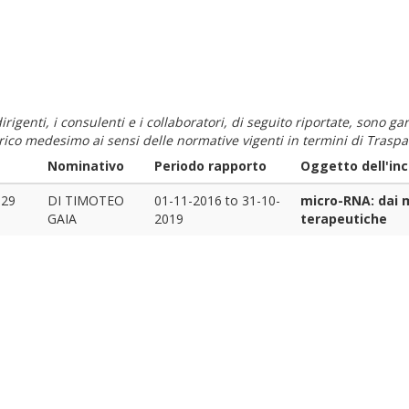
i dirigenti, i consulenti e i collaboratori, di seguito riportate, sono
carico medesimo ai sensi delle normative vigenti in termini di Traspa
Nominativo
Periodo rapporto
Oggetto dell'inc
829
DI TIMOTEO
01-11-2016
to
31-10-
micro-RNA: dai m
GAIA
2019
terapeutiche