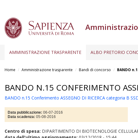
Amministrazio
AMMINISTRAZIONE TRASPARENTE
ALBO PRETORIO CONC
Salta
al
Home
Amministrazione trasparente
Bandi di concorso
BANDO n.1
contenuto
principale
BANDO N.15 CONFERIMENTO ASSE
BANDO n.15 Conferimento ASSEGNO DI RICERCA categoria B SS
Data pubblicazione:
06-07-2016
Data scadenza:
05-08-2016
Centro di spesa:
DIPARTIMENTO DI BIOTECNOLOGIE CELLULA
data dell'ultimo aggiornamento:
03/12/2018 - 15:44