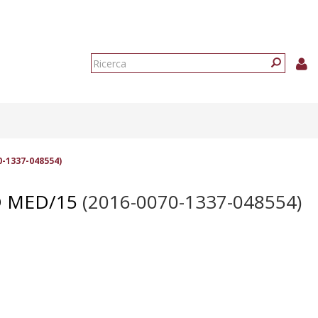
Form
di
Ricerca
ricerca
0-1337-048554)
D MED/15
(2016-0070-1337-048554)