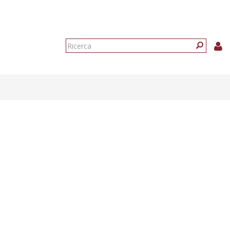
Form
di
Ricerca
ricerca