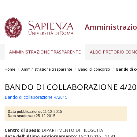
Amministrazio
AMMINISTRAZIONE TRASPARENTE
ALBO PRETORIO CONC
Salta
al
Home
Amministrazione trasparente
Bandi di concorso
Bando di c
contenuto
principale
BANDO DI COLLABORAZIONE 4/20
Bando di collaborazione 4/2015
Data pubblicazione:
11-12-2015
Data scadenza:
25-12-2015
Centro di spesa:
DIPARTIMENTO DI FILOSOFIA
data dell'ultimo aggiornamento:
16/11/2016 - 11:41